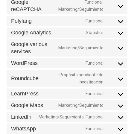
Google
Funcional,
service
reCAPTCHA
Consent
Marketing/Seguimiento
google-
to
ads-
Polylang
Funcional
service
Consent
optimization
google-
to
Google Analytics
Statistics
Consent
recaptcha
service
to
Google various
polylang
Marketing/Seguimiento
service
services
Consent
google-
to
WordPress
Funcional
analytics
service
Consent
google-
to
Propósito pendiente de
Roundcube
various-
service
Consent
investigación
services
wordpress
to
LearnPress
Funcional
service
Consent
roundcube
to
Google Maps
Marketing/Seguimiento
Consent
service
to
LinkedIn
Marketing/Seguimiento, Funcional
learnpress
Consent
service
to
WhatsApp
Funcional
google-
Consent