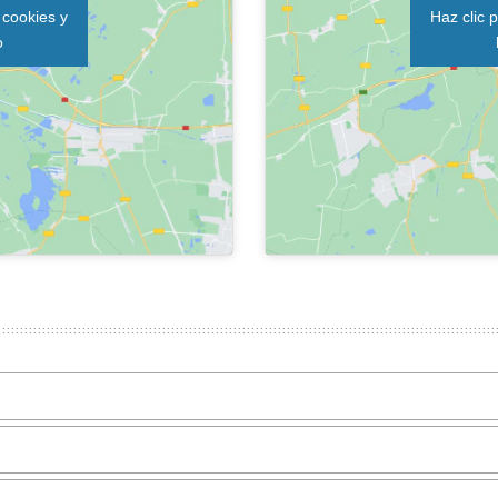
 cookies y
Haz clic 
o