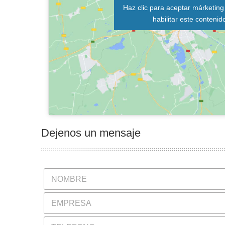
Haz clic para aceptar márketing
habilitar este contenid
Dejenos un mensaje
N
o
m
E
b
m
r
p
e
T